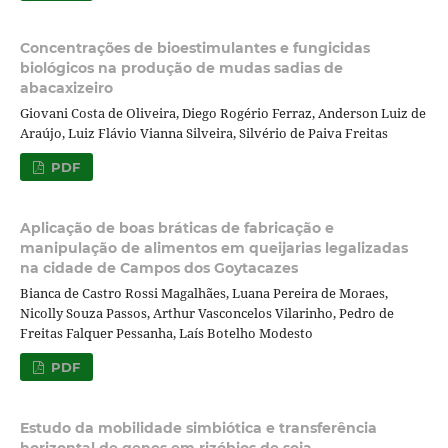
Concentrações de bioestimulantes e fungicidas
biológicos na produção de mudas sadias de
abacaxizeiro
Giovani Costa de Oliveira, Diego Rogério Ferraz, Anderson Luiz de
Araújo, Luiz Flávio Vianna Silveira, Silvério de Paiva Freitas
PDF
Aplicação de boas bráticas de fabricação e
manipulação de alimentos em queijarias legalizadas
na cidade de Campos dos Goytacazes
Bianca de Castro Rossi Magalhães, Luana Pereira de Moraes,
Nicolly Souza Passos, Arthur Vasconcelos Vilarinho, Pedro de
Freitas Falquer Pessanha, Laís Botelho Modesto
PDF
Estudo da mobilidade simbiótica e transferência
horizontal de genes em rizóbios de soja