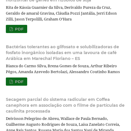
Rita de Kássia Guarnier da Silva, Derivaldo Pureza da Cruz,
Geraldo de amaral Gravina, Cláudia Pozzi Jantália, Jerri Edson
Zilli, Jason Terpolilli, Graham O’Hara
PDF
Bactérias tolerantes ao glifosato e solubilizadoras de
fosfato inorgânico isoladas em uma lavoura de café
Arábica em Marechal Floriano – ES
Bianca do Carmo Silva, Brena Gomes de Souza, Arthur Ribeiro
Pêgos, Amanda Azevedo Bertolazi, Alessandro Coutinho Ramos
PDF
Secagem parcial do sistema radicular em Coffea
canephora em associação com o filme de partículas de
caulinita processada
Deivisson Pelegrino de Abreu, Wallace de Paula Bernado,
Guilherme Augusto Rodrigues de Souza, Laísa Zanelato Correia,
Anne Reis Santos, Rosana Maria dos Santos Nani de Miranda,