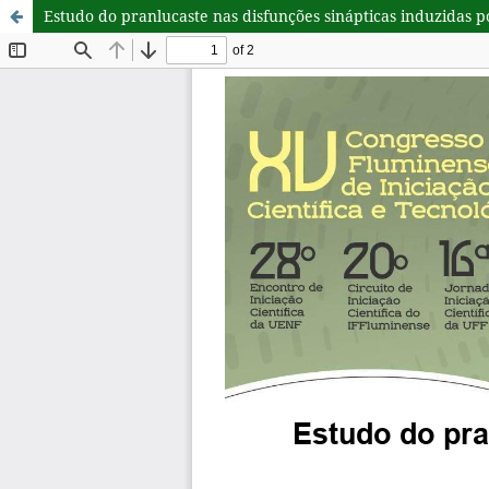
Estudo do pranlucaste nas disfunções sinápticas induzidas p