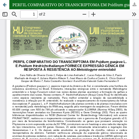
PERFIL COMPARATIVO DO TRANSCRIPTOMA EM Psidium guajava L. E Psidium friedrichsthalianum FORNECE EXPRESSÃO GÊNICA EM RESPOSTA À RESISTÊNCIA AO Meloidogyne enterolobii