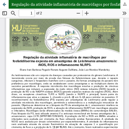
Regulação da atividade inflamatória de macrófagos por fosfatidilserina exposta em amastigotas de Leishmania amazonensis: iNOS, ROS e inflamassomo NLRP3