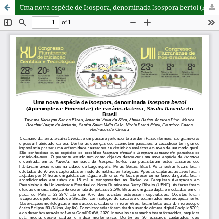
Uma nova espécie de Isospora, denominada Isospora bertoi (Apicomplexa: Eimeriidae) de canário-da-terra, Sicalis flaveola do Brasil