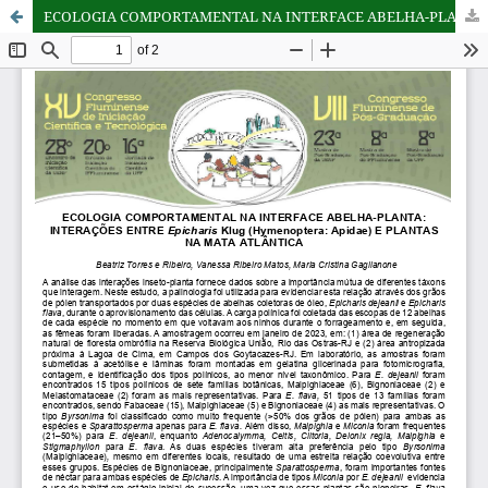
ECOLOGIA COMPORTAMENTAL NA INTERFACE ABELHA-PLANTA: INTERAÇÕES ENTRE Epicharis Klug (Hymenoptera: Apidae) E PLANTAS NA MATA ATLÂNTICA