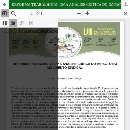
REFORMA TRABALHISTA: UMA ANÁLISE CRÍTICA DO IMPACTO NO MOVIMENTO SINDICAL