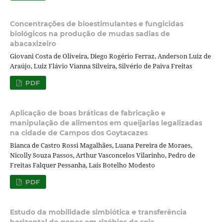
Concentrações de bioestimulantes e fungicidas
biológicos na produção de mudas sadias de
abacaxizeiro
Giovani Costa de Oliveira, Diego Rogério Ferraz, Anderson Luiz de
Araújo, Luiz Flávio Vianna Silveira, Silvério de Paiva Freitas
PDF
Aplicação de boas bráticas de fabricação e
manipulação de alimentos em queijarias legalizadas
na cidade de Campos dos Goytacazes
Bianca de Castro Rossi Magalhães, Luana Pereira de Moraes,
Nicolly Souza Passos, Arthur Vasconcelos Vilarinho, Pedro de
Freitas Falquer Pessanha, Laís Botelho Modesto
PDF
Estudo da mobilidade simbiótica e transferência
horizontal de genes em rizóbios de soja