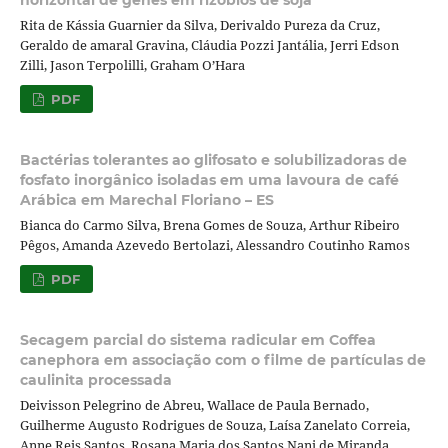
Rita de Kássia Guarnier da Silva, Derivaldo Pureza da Cruz,
Geraldo de amaral Gravina, Cláudia Pozzi Jantália, Jerri Edson
Zilli, Jason Terpolilli, Graham O’Hara
PDF
Bactérias tolerantes ao glifosato e solubilizadoras de
fosfato inorgânico isoladas em uma lavoura de café
Arábica em Marechal Floriano – ES
Bianca do Carmo Silva, Brena Gomes de Souza, Arthur Ribeiro
Pêgos, Amanda Azevedo Bertolazi, Alessandro Coutinho Ramos
PDF
Secagem parcial do sistema radicular em Coffea
canephora em associação com o filme de partículas de
caulinita processada
Deivisson Pelegrino de Abreu, Wallace de Paula Bernado,
Guilherme Augusto Rodrigues de Souza, Laísa Zanelato Correia,
Anne Reis Santos, Rosana Maria dos Santos Nani de Miranda,