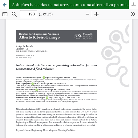
Soluções baseadas na natureza como uma alternativa promissora para a restauração fluvial e a redução de inundações