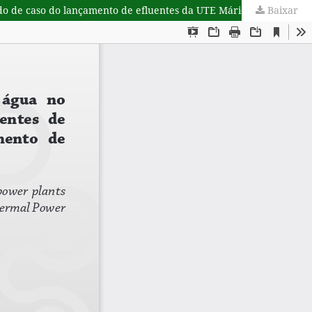
Baixar
Monitoramento ambiental da qualidade da água no Rio Macaé associado ao lançamento de efluentes de termelétrica: um estudo de caso do lançamento de efluentes da UTE Mário Lago no rio Macaé, RJ