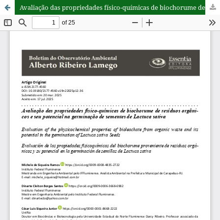
Avaliação das propriedades físico-químicas de biochorume de resíduos orgânicos e seu potencial na germinação de sementes de Lactuca sativa