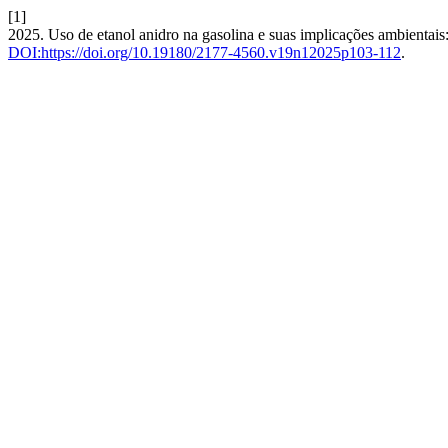
[1]
2025. Uso de etanol anidro na gasolina e suas implicações ambientai
DOI:https://doi.org/10.19180/2177-4560.v19n12025p103-112
.