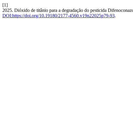
[1]
2025. Dióxido de titânio para a degradação do pesticida Difenoconazol
DOI:https://doi.org/10.19180/2177-4560.v19n22025p79-93
.