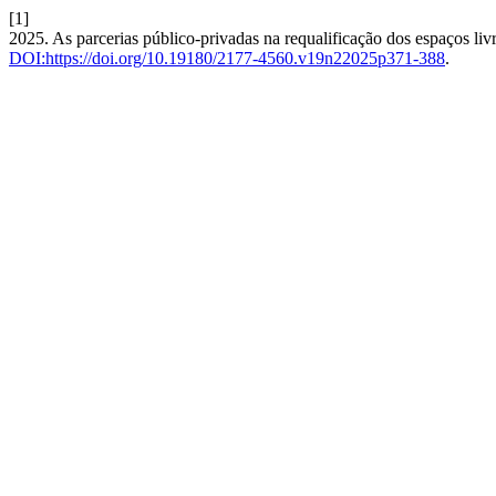
[1]
2025. As parcerias público-privadas na requalificação dos espaços liv
DOI:https://doi.org/10.19180/2177-4560.v19n22025p371-388
.