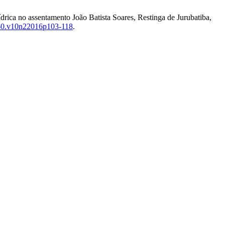
drica no assentamento João Batista Soares, Restinga de Jurubatiba,
560.v10n22016p103-118
.