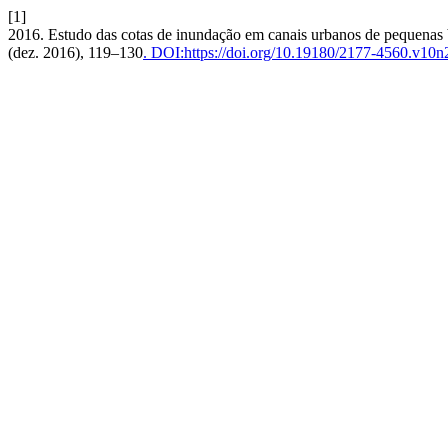
[1]
2016. Estudo das cotas de inundação em canais urbanos de pequenas ba
(dez. 2016), 119–130
. DOI:https://doi.org/10.19180/2177-4560.v10