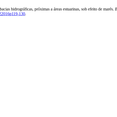
cias hidrográficas, próximas a áreas estuarinas, sob efeito de marés.
B
n22016p119-130
.