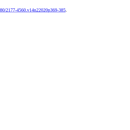
19180/2177-4560.v14n22020p369-385
.