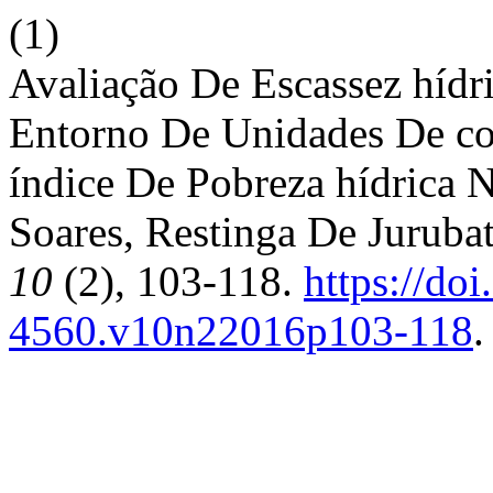
(1)
Avaliação De Escassez híd
Entorno De Unidades De con
índice De Pobreza hídrica 
Soares, Restinga De Jurubat
10
(2), 103-118.
https://do
4560.v10n22016p103-118
.