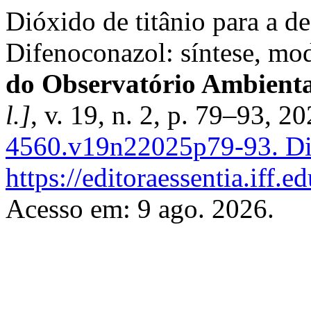
Dióxido de titânio para a d
Difenoconazol: síntese, mod
do Observatório Ambienta
l.]
, v. 19, n. 2, p. 79–93, 2
4560.v19n22025p79-93.
Di
https://editoraessentia.iff.
Acesso em: 9 ago. 2026.