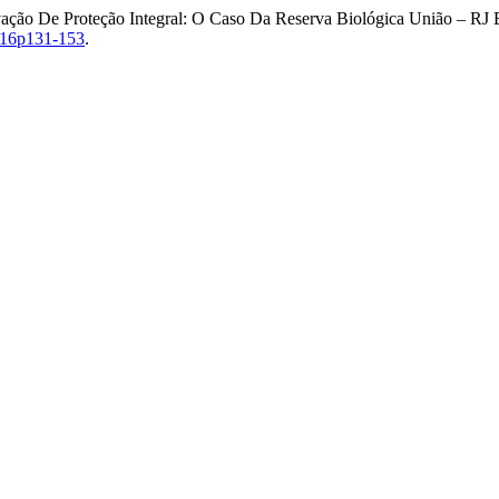
o De Proteção Integral: O Caso Da Reserva Biológica União – RJ B
016p131-153
.