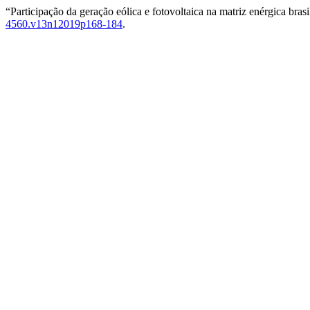
“Participação da geração eólica e fotovoltaica na matriz enérgica bra
4560.v13n12019p168-184
.