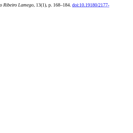
to Ribeiro Lamego
, 13(1), p. 168–184.
doi:10.19180/2177-