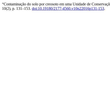
“Contaminação do solo por creosoto em uma Unidade de Conservação 
10(2), p. 131–153.
doi:10.19180/2177-4560.v10n22016p131-153
.