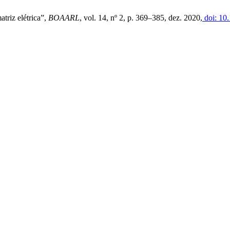
atriz elétrica”,
BOAARL
, vol. 14, nº 2, p. 369–385, dez. 2020,
doi: 10