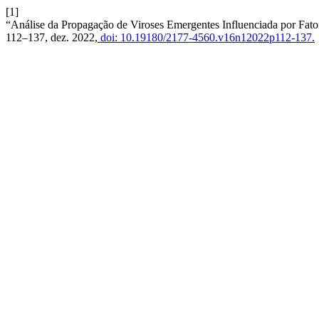
[1]
“Análise da Propagação de Viroses Emergentes Influenciada por Fa
112–137, dez. 2022,
doi: 10.19180/2177-4560.v16n12022p112-137.