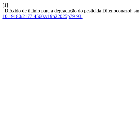
[1]
“Dióxido de titânio para a degradação do pesticida Difenoconazol: sín
10.19180/2177-4560.v19n22025p79-93.