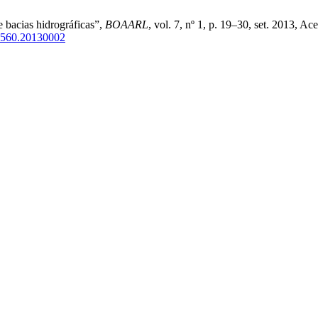
 bacias hidrográficas”,
BOAARL
, vol. 7, nº 1, p. 19–30, set. 2013, A
7-4560.20130002