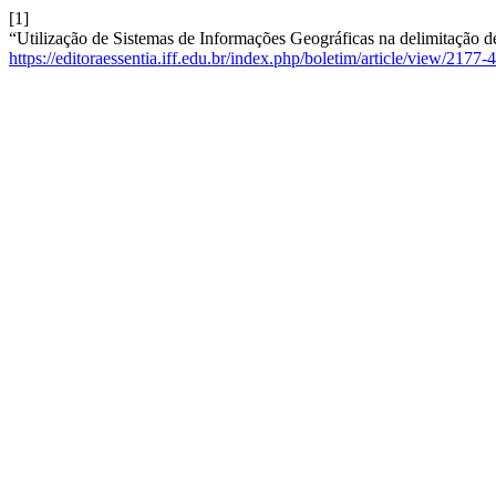
[1]
“Utilização de Sistemas de Informações Geográficas na delimitação de
https://editoraessentia.iff.edu.br/index.php/boletim/article/view/217