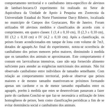
comportamento territorial e o canibalismo intra-específico de alevinos
de lambari-bocarra.O experimento foi realizado no Setor de
Aquicultura da Unidade de Apoio à Pesquisa em Zootecnia da
Universidade Estadual do Norte Fluminense Darcy Ribeiro, localizada
no município de Campos dos Goytacazes, Rio de Janeiro. Foram
utilizados 60 alevinos medidos e classificados de acordo com o
comprimento, em quatro classes: I (1,4 ± 0,10 cm), II (2,3 ± 0,10 cm),
III (3,2 ± 0,10 cm) e IV (4,2 ± 0,10 cm). Após a classificação, os
peixes foram acondicionados em tanque de lona com volume de 7m3,
dotados de aguapés.Ao final do experimento, notou-se ocorrência de
canibalismo dos peixes menores pelos maiores, diminuindo à medida
que os tamanhos dos animais se aproximaram. Este comportamento é
comum em larviculturas intensivas, caso não seja fornecido alimento
suficiente para atender as exigências nutricionais dos animais. Não foi
observado canibalismo entre indivíduos de tamanho semelhante. Com
relação ao comportamento territorial, pode-se observar que peixes
maiores e de mesmo tamanho mantiveram-se próximos formando
apenas um cardume e os de menor tamanho espalhados entre os
aguapés, porém à medida que estes se desenvolviam passavam a fazer
parte do cardume.Conclui-se que faz-se necessária a utilização de lotes
homogêneos de peixes, bem como classificações periódicas a fim de se
evitar dominância social e canibalismo dos animais.