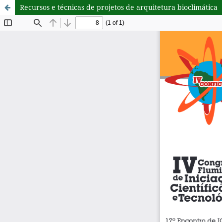
Recursos e técnicas de projetos de arquitetura bioclimática