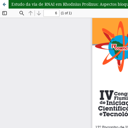
Estudo da via de RNAI em Rhodnius Prolixus: Aspectos bioquí