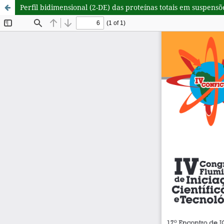
Perfil bidimensional (2-DE) das proteínas totais em suspensõ