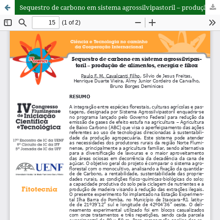
Sequestro de carbono em sistema agrossilvipastoril – produção de alimentos, energia e fibra