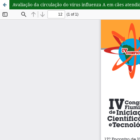
Avaliação da circulação do vírus influenza A em cães atendi