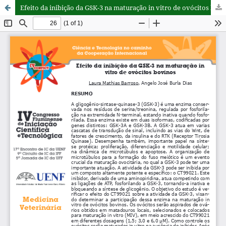
Efeito da inibição da GSK-3 na maturação in vitro de ovócitos bovinos