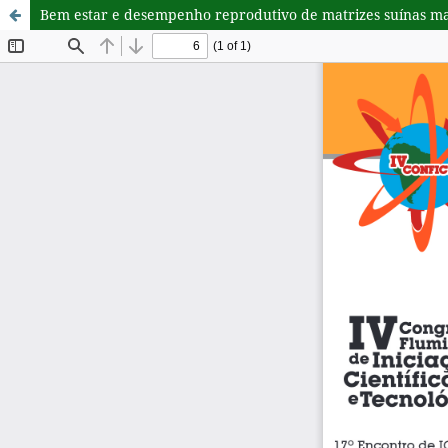
Bem estar e desempenho reprodutivo de matrizes suínas man