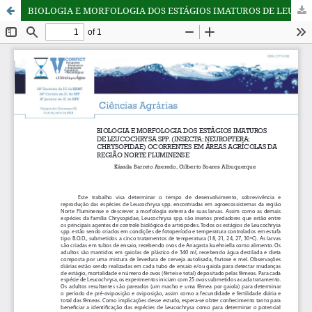
BIOLOGIA E MORFOLOGIA DOS ESTÁGIOS IMATUROS DE LEUCOCHRYSA SPP. (INSECTA: NEUROPTERA: CHRYSOPIDAE) OCORRENTES EM ÁREAS AGRÍCOLAS DA REGIÃO NORTE FLUMINENSE