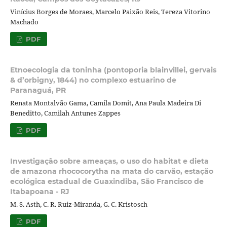
Vinícius Borges de Moraes, Marcelo Paixão Reis, Tereza Vitorino
Machado
PDF
Etnoecologia da toninha (pontoporia blainvillei, gervais
& d’orbigny, 1844) no complexo estuarino de
Paranaguá, PR
Renata Montalvão Gama, Camila Domit, Ana Paula Madeira Di
Beneditto, Camilah Antunes Zappes
PDF
Investigação sobre ameaças, o uso do habitat e dieta
de amazona rhococorytha na mata do carvão, estação
ecológica estadual de Guaxindiba, São Francisco de
Itabapoana - RJ
M. S. Asth, C. R. Ruiz-Miranda, G. C. Kristosch
PDF