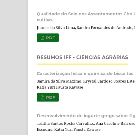
Qualidade do Solo nos Assentamentos Che Gu
cultivo.
Jhones da Silva Lima, Sandra Fernandes de Andrade,
PDF
RESUMOS IFF - CIÊNCIAS AGRÁRIAS
Caracterização física e química de biscoito
Samira da Silva Máximo, Krystal Cardoso Soares Estefa
Kátia Yuri Fausta Kawase
PDF
Desenvolvimento de iogurte grego sabor fig
Talitha Santos Rocha Carvalho,, Ana Caroline Barroso 
Escudini, Kátia Yuri Fausta Kawase