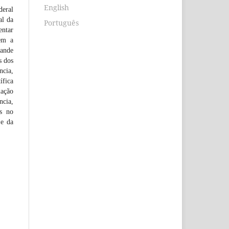
English
eral
al da
Português
entar
vem a
rande
s dos
ncia,
ífica
iação
ncia,
os no
 e da