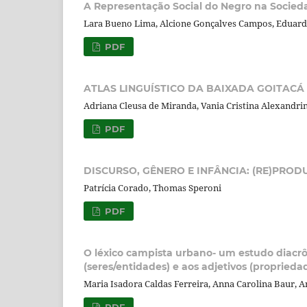
A Representação Social do Negro na Socieda
Lara Bueno Lima, Alcione Gonçalves Campos, Eduar
PDF
ATLAS LINGUÍSTICO DA BAIXADA GOITACÁ
Adriana Cleusa de Miranda, Vania Cristina Alexandr
PDF
DISCURSO, GÊNERO E INFÂNCIA: (RE)PRO
Patrícia Corado, Thomas Speroni
PDF
O léxico campista urbano- um estudo diacrô
(seres/entidades) e aos adjetivos (proprieda
Maria Isadora Caldas Ferreira, Anna Carolina Baur, 
PDF