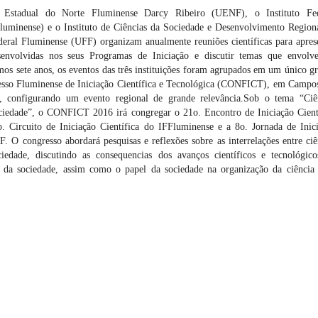
 Estadual do Norte Fluminense Darcy Ribeiro (UENF), o Instituto Fed
luminense) e o Instituto de Ciências da Sociedade e Desenvolvimento Region
eral Fluminense (UFF) organizam anualmente reuniões científicas para apres
senvolvidas nos seus Programas de Iniciação e discutir temas que envol
mos sete anos, os eventos das três instituições foram agrupados em um único g
esso Fluminense de Iniciação Científica e Tecnológica (CONFICT), em Campo
, configurando um evento regional de grande relevância.Sob o tema “Ciê
ciedade”, o CONFICT 2016 irá congregar o 21o. Encontro de Iniciação Cient
 Circuito de Iniciação Científica do IFFluminense e a 8o. Jornada de Inic
F. O congresso abordará pesquisas e reflexões sobre as interrelações entre ciê
ciedade, discutindo as consequencias dos avanços científicos e tecnológic
 da sociedade, assim como o papel da sociedade na organização da ciência