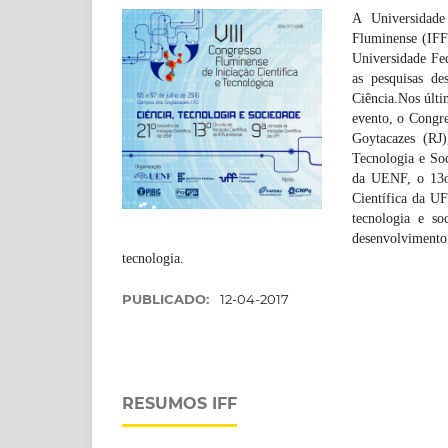
A Universidade
Fluminense (IFF
Universidade Fed
as pesquisas de
Ciência.Nos últi
evento, o Congr
Goytacazes (RJ)
Tecnologia e So
da UENF, o 13o.
Científica da UF
tecnologia e so
desenvolvimento
tecnologia.
PUBLICADO:
12-04-2017
RESUMOS IFF