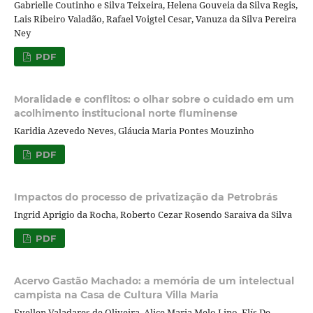
Gabrielle Coutinho e Silva Teixeira, Helena Gouveia da Silva Regis,
Lais Ribeiro Valadão, Rafael Voigtel Cesar, Vanuza da Silva Pereira
Ney
PDF
Moralidade e conflitos: o olhar sobre o cuidado em um
acolhimento institucional norte fluminense
Karidia Azevedo Neves, Gláucia Maria Pontes Mouzinho
PDF
Impactos do processo de privatização da Petrobrás
Ingrid Aprigio da Rocha, Roberto Cezar Rosendo Saraiva da Silva
PDF
Acervo Gastão Machado: a memória de um intelectual
campista na Casa de Cultura Villa Maria
Evellen Valadares de Oliveira, Alice Maria Melo Lino, Elís De