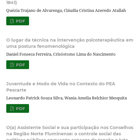
1841)
Quézia Trajano de Alvarenga, Cláudia Cristina Azeredo Atallah
PDF
O lugar da técnica na intervenção psicoterapêutica em
uma postura fenomenológica
Daniel Fonseca Ferreira, Crisóstomo Lima do Nascimento
PDF
Juventude e Modo de Vida no Contexto do PEA
Pescarte
Leonardo Patrick Souza Silva, Wania Amelia Belchior Mesquita
PDF
O(a) Assistente Social e sua participação nos Conselhos
na Região Norte Fluminense: o controle social das
políticas públicas enquanto espaços de tensão e luta