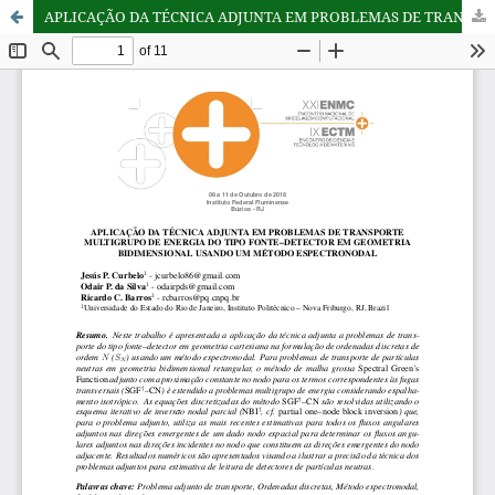
APLICAÇÃO DA TÉCNICA ADJUNTA EM PROBLEMAS DE TRANSPORTE MULTIGRUPO DE ENERGIA DO TIPO FONTE–DETECTOR EM GEOMETRIA BIDIMENSIONAL USANDO UM MÉTODO ESPECTRONODAL