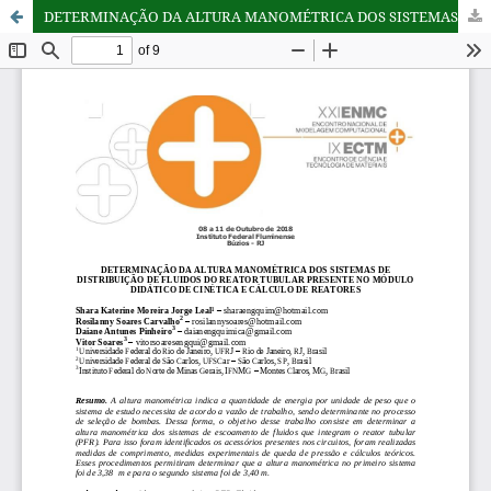
DETERMINAÇÃO DA ALTURA MANOMÉTRICA DOS SISTEMAS DE DISTRIBUIÇÃO DE FLUIDOS DO REATOR TUBULAR PRESENTE NO MÓDULO DIDÁTICO DE CINÉTICA E CÁLCULO DE REATORES