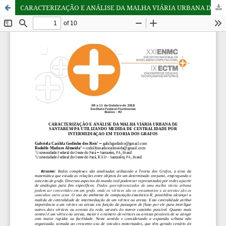
CARACTERIZAÇÃO E ANÁLISE DA MALHA VIÁRIA URBANA DE SANTARÉM/PA UTILIZANDO MEDIDA DE CENTRALIDADE POR INTERMEDIAÇAO EM TEORIA DOS GRAFOS