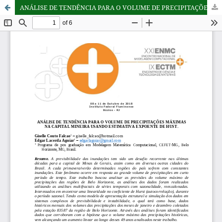
ANÁLISE DE TENDÊNCIA PARA O VOLUME DE PRECIPITAÇÕES MÁXIMAS NA CAPITAL MINEIRA USANDO ESTIMATIVA EXPOENTE DE HUST.