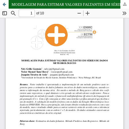
MODELAGEM PARA ESTIMAR VALORES FALTANTES EM SÉRIES DE DADOS METEOROLÓGICOS