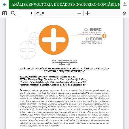
ANÁLISE ENVOLTÓRIA DE DADOS FINANCEIRO-CONTÁBIL NA AVALIAÇÃO DE MICRO E PEQUENAS EMPRESAS