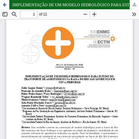
IMPLEMENTAÇÃO DE UM MODELO HIDROLÓGICO PARA ESTUDO DO TRANSPORTE DE AGROTÓXICOS NA BACIA DO RIO SÃO LOURENÇO EM NOVA FRIBURGO