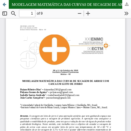
MODELAGEM MATEMÁTICA DAS CURVAS DE SECAGEM DE ARROZ COM CASCA EM LEITO DE JORRO