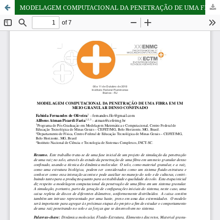
MODELAGEM COMPUTACIONAL DA PENETRAÇÃO DE UMA FIBRA EM UM MEIO GRANULAR DENSO CONFINADO