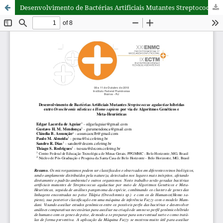
Desenvolvimento de Bactérias Artificiais Mutantes Streptococcus agalactiae híbridas entre Oreochromis niloticus e Homo sapiens por via de Algoritmos Genéticos e Meta-Heurísticas