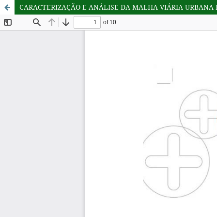
CARACTERIZAÇÃO E ANÁLISE DA MALHA VIÁRIA URBANA 