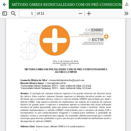
MÉTODO GMRES REINICIALIZADO COM OS PRÉ-CONDICIONADORES JACOBI E LUMPED